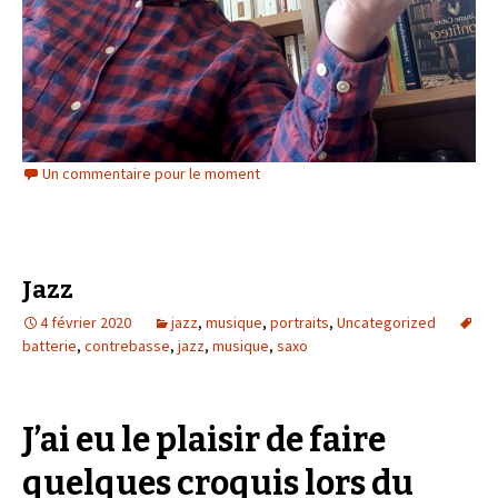
Un commentaire pour le moment
Jazz
4 février 2020
jazz
,
musique
,
portraits
,
Uncategorized
batterie
,
contrebasse
,
jazz
,
musique
,
saxo
J’ai eu le plaisir de faire
quelques croquis lors du