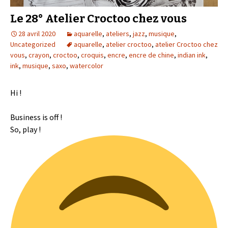
Le 28° Atelier Croctoo chez vous
28 avril 2020
aquarelle
,
ateliers
,
jazz
,
musique
,
Uncategorized
aquarelle
,
atelier croctoo
,
atelier Croctoo chez
vous
,
crayon
,
croctoo
,
croquis
,
encre
,
encre de chine
,
indian ink
,
ink
,
musique
,
saxo
,
watercolor
Hi !
Business is off !
So, play !