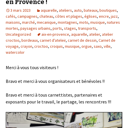
en Provence !
3 mars 2023
aquarelle
,
ateliers
,
auto
,
bateaux
,
boutiques
,
cafés
,
campagnes
,
chateau
,
côtes et plages
,
églises
,
encre
,
jazz
,
maisons
,
marché
,
mecanique
,
montagnes
,
moto
,
musique
,
natures
mortes
,
paysages urbains
,
ports
,
stages
,
transports
,
Uncategorized
aix-en-provence
,
aquarelle
,
atelier
,
atelier
croctoo
,
bordeaux
,
carnet d'ateleir
,
carnet de dessin
,
Carnet de
voyage
,
crayon
,
croctoo
,
croquis
,
musique
,
orgue
,
saxo
,
ville
,
watercolor
Merci à vous tous visiteurs !
Bravo et merci à vous organisateurs et bénévoles !!
Bravo et merci à tous carnettistes, partenaires et
exposants pour le travail, le partage, les rencontres !!!