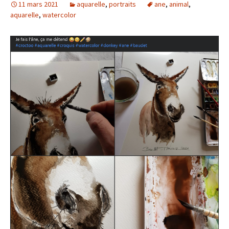
11 mars 2021
aquarelle
,
portraits
ane
,
animal
,
aquarelle
,
watercolor