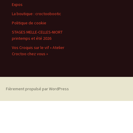
Expos
La boutique : croctoobootic
Politique de cookie
STAGES MELLE-CELLES-NIORT
printemps et été 2026
Vos Croquis sur le vif « Atelier
Croctoo chez vous »
Fièrement propulsé par WordPress