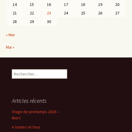
14
15
16
17
18
19
20
21
22
23
24
25
26
27
28
29
30
« Mar
Mai »
Rechercher :
Articles récents
Stage de printemps 2026 –
Niort
A toutes et tous