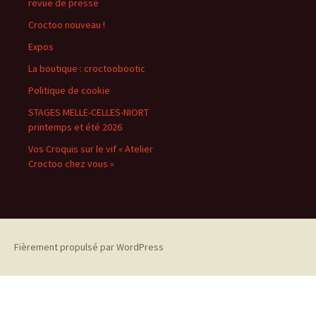
revue de presse
Croctoo nouveau !
Expos
La boutique : croctoobootic
Politique de cookie
STAGES MELLE-CELLES-NIORT
printemps et été 2026
Vos Croquis sur le vif « Atelier
Croctoo chez vous »
Fièrement propulsé par WordPress