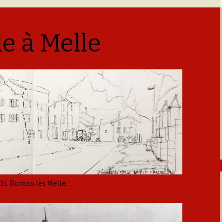
 à Melle
r St Roman lès Melle.