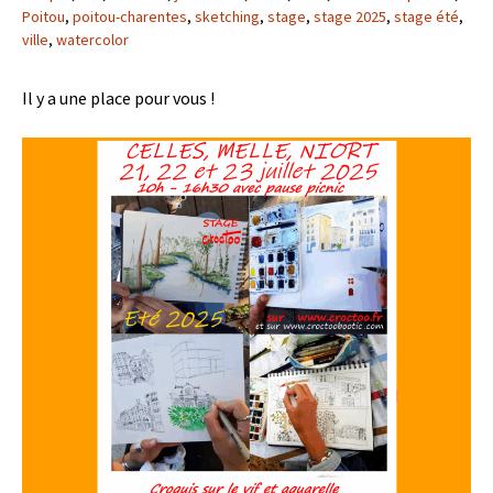
Poitou
,
poitou-charentes
,
sketching
,
stage
,
stage 2025
,
stage été
,
ville
,
watercolor
Il y a une place pour vous !