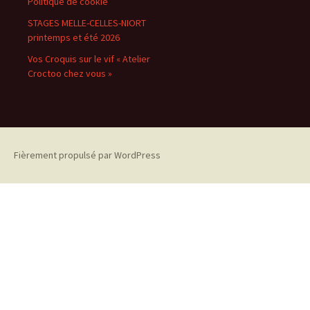
Politique de cookie
STAGES MELLE-CELLES-NIORT
printemps et été 2026
Vos Croquis sur le vif « Atelier
Croctoo chez vous »
Fièrement propulsé par WordPress