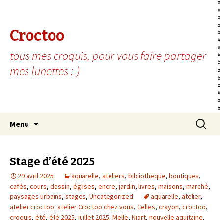
Croctoo
tous mes croquis, pour vous faire partager
mes lunettes :-)
Aller au contenu principal
Recherc
Menu
Stage d’été 2025
29 avril 2025
aquarelle
,
ateliers
,
bibliotheque
,
boutiques
,
cafés
,
cours
,
dessin
,
églises
,
encre
,
jardin
,
livres
,
maisons
,
marché
,
paysages urbains
,
stages
,
Uncategorized
aquarelle
,
atelier
,
atelier croctoo
,
atelier Croctoo chez vous
,
Celles
,
crayon
,
croctoo
,
croquis
,
été
,
été 2025
,
juillet 2025
,
Melle
,
Niort
,
nouvelle aquitaine
,