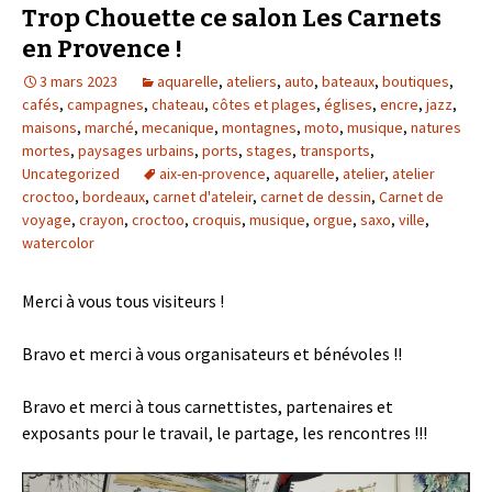
Trop Chouette ce salon Les Carnets
en Provence !
3 mars 2023
aquarelle
,
ateliers
,
auto
,
bateaux
,
boutiques
,
cafés
,
campagnes
,
chateau
,
côtes et plages
,
églises
,
encre
,
jazz
,
maisons
,
marché
,
mecanique
,
montagnes
,
moto
,
musique
,
natures
mortes
,
paysages urbains
,
ports
,
stages
,
transports
,
Uncategorized
aix-en-provence
,
aquarelle
,
atelier
,
atelier
croctoo
,
bordeaux
,
carnet d'ateleir
,
carnet de dessin
,
Carnet de
voyage
,
crayon
,
croctoo
,
croquis
,
musique
,
orgue
,
saxo
,
ville
,
watercolor
Merci à vous tous visiteurs !
Bravo et merci à vous organisateurs et bénévoles !!
Bravo et merci à tous carnettistes, partenaires et
exposants pour le travail, le partage, les rencontres !!!