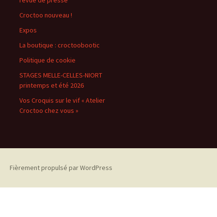
Croctoo nouveau !
Expos
La boutique : croctoobootic
Politique de cookie
STAGES MELLE-CELLES-NIORT
printemps et été 2026
Vos Croquis sur le vif « Atelier
Croctoo chez vous »
Fièrement propulsé par WordPress