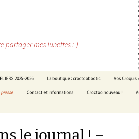
re partager mes lunettes :-)
ELIERS 2025-2026
La boutique : croctoobootic
Vos Croquis 
e presse
Contact et informations
Croctoo nouveau !
A
s le journal ! –