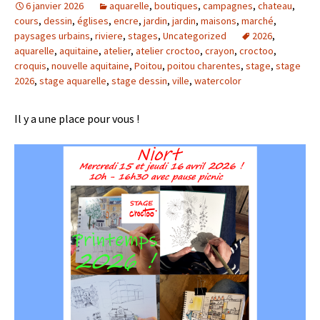
6 janvier 2026
aquarelle
,
boutiques
,
campagnes
,
chateau
,
cours
,
dessin
,
églises
,
encre
,
jardin
,
jardin
,
maisons
,
marché
,
paysages urbains
,
riviere
,
stages
,
Uncategorized
2026
,
aquarelle
,
aquitaine
,
atelier
,
atelier croctoo
,
crayon
,
croctoo
,
croquis
,
nouvelle aquitaine
,
Poitou
,
poitou charentes
,
stage
,
stage
2026
,
stage aquarelle
,
stage dessin
,
ville
,
watercolor
Il y a une place pour vous !