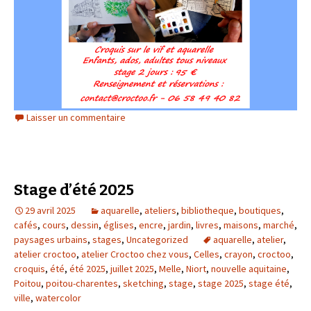
Laisser un commentaire
Stage d’été 2025
29 avril 2025
aquarelle
,
ateliers
,
bibliotheque
,
boutiques
,
cafés
,
cours
,
dessin
,
églises
,
encre
,
jardin
,
livres
,
maisons
,
marché
,
paysages urbains
,
stages
,
Uncategorized
aquarelle
,
atelier
,
atelier croctoo
,
atelier Croctoo chez vous
,
Celles
,
crayon
,
croctoo
,
croquis
,
été
,
été 2025
,
juillet 2025
,
Melle
,
Niort
,
nouvelle aquitaine
,
Poitou
,
poitou-charentes
,
sketching
,
stage
,
stage 2025
,
stage été
,
ville
,
watercolor