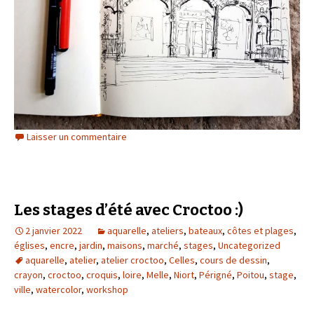
Laisser un commentaire
Les stages d’été avec Croctoo :)
2 janvier 2022
aquarelle
,
ateliers
,
bateaux
,
côtes et plages
,
églises
,
encre
,
jardin
,
maisons
,
marché
,
stages
,
Uncategorized
aquarelle
,
atelier
,
atelier croctoo
,
Celles
,
cours de dessin
,
crayon
,
croctoo
,
croquis
,
loire
,
Melle
,
Niort
,
Périgné
,
Poitou
,
stage
,
ville
,
watercolor
,
workshop