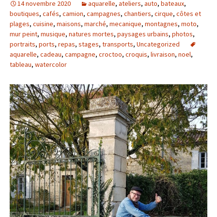
14 novembre 2020
aquarelle
,
ateliers
,
auto
,
bateaux
,
boutiques
,
cafés
,
camion
,
campagnes
,
chantiers
,
cirque
,
côtes et
plages
,
cuisine
,
maisons
,
marché
,
mecanique
,
montagnes
,
moto
,
mur peint
,
musique
,
natures mortes
,
paysages urbains
,
photos
,
portraits
,
ports
,
repas
,
stages
,
transports
,
Uncategorized
aquarelle
,
cadeau
,
campagne
,
croctoo
,
croquis
,
livraison
,
noel
,
tableau
,
watercolor