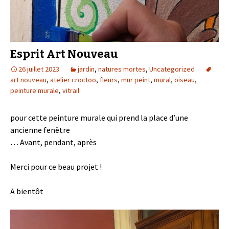
Esprit Art Nouveau
26 juillet 2023
jardin
,
natures mortes
,
Uncategorized
art nouveau
,
atelier croctoo
,
fleurs
,
mur peint
,
mural
,
oiseau
,
peinture murale
,
vitrail
pour cette peinture murale qui prend la place d’une
ancienne fenêtre
… Avant, pendant, après
Merci pour ce beau projet !
A bientôt