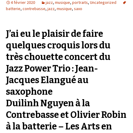
4 février 2020
jazz
,
musique
,
portraits
,
Uncategorized
batterie
,
contrebasse
,
jazz
,
musique
,
saxo
J’ai eu le plaisir de faire
quelques croquis lors du
très chouette concert du
Jazz Power Trio : Jean-
Jacques Elangué au
saxophone
Duilinh Nguyen à la
Contrebasse et Olivier Robin
à la batterie – Les Arts en