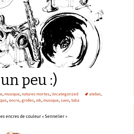
 un peu :)
re
,
musique
,
natures mortes
,
Uncategorized
atelier
,
quis
,
encre
,
grolles
,
ink
,
musique
,
saxo
,
tuba
es encres de couleur « Sennelier »