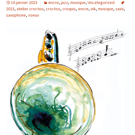
10 janvier 2023
encre
,
jazz
,
musique
,
Uncategorized
2023
,
atelier croctoo
,
croctoo
,
croquis
,
encre
,
ink
,
musique
,
saxo
,
saxophone
,
voeux