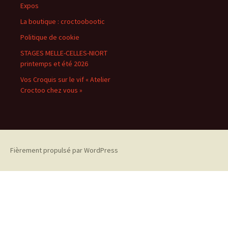
Expos
La boutique : croctoobootic
Politique de cookie
STAGES MELLE-CELLES-NIORT
printemps et été 2026
Vos Croquis sur le vif « Atelier
Croctoo chez vous »
Fièrement propulsé par WordPress