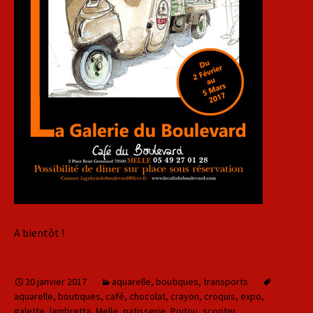
A bientôt !
20 janvier 2017
aquarelle
,
boutiques
,
transports
aquarelle
,
boutiques
,
café
,
chocolat
,
crayon
,
croquis
,
expo
,
galette
,
lambretta
,
Melle
,
patisserie
,
Poitou
,
scooter
,