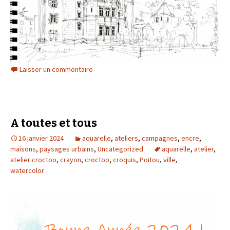
Laisser un commentaire
A toutes et tous
16 janvier 2024
aquarelle
,
ateliers
,
campagnes
,
encre
,
maisons
,
paysages urbains
,
Uncategorized
aquarelle
,
atelier
,
atelier croctoo
,
crayon
,
croctoo
,
croquis
,
Poitou
,
ville
,
watercolor