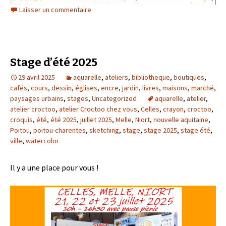
Laisser un commentaire
Stage d’été 2025
29 avril 2025
aquarelle
,
ateliers
,
bibliotheque
,
boutiques
,
cafés
,
cours
,
dessin
,
églises
,
encre
,
jardin
,
livres
,
maisons
,
marché
,
paysages urbains
,
stages
,
Uncategorized
aquarelle
,
atelier
,
atelier croctoo
,
atelier Croctoo chez vous
,
Celles
,
crayon
,
croctoo
,
croquis
,
été
,
été 2025
,
juillet 2025
,
Melle
,
Niort
,
nouvelle aquitaine
,
Poitou
,
poitou-charentes
,
sketching
,
stage
,
stage 2025
,
stage été
,
ville
,
watercolor
Il y a une place pour vous !