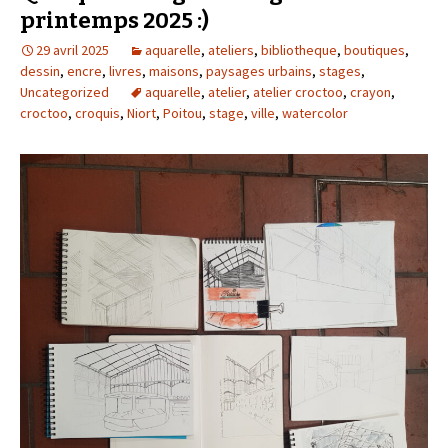
printemps 2025 :)
29 avril 2025
aquarelle
,
ateliers
,
bibliotheque
,
boutiques
,
dessin
,
encre
,
livres
,
maisons
,
paysages urbains
,
stages
,
Uncategorized
aquarelle
,
atelier
,
atelier croctoo
,
crayon
,
croctoo
,
croquis
,
Niort
,
Poitou
,
stage
,
ville
,
watercolor