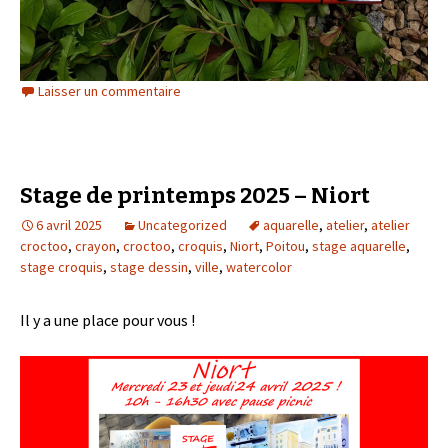
Laisser un commentaire
Stage de printemps 2025 – Niort
6 avril 2025
Uncategorized
aquarelle
,
atelier
,
atelier
croctoo
,
crayon
,
croctoo
,
croquis
,
Niort
,
Poitou
,
stage aquarelle
,
stage croquis
,
stage dessin
,
ville
,
watercolor
Il y a une place pour vous !