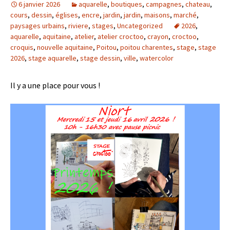
6 janvier 2026
aquarelle
,
boutiques
,
campagnes
,
chateau
,
cours
,
dessin
,
églises
,
encre
,
jardin
,
jardin
,
maisons
,
marché
,
paysages urbains
,
riviere
,
stages
,
Uncategorized
2026
,
aquarelle
,
aquitaine
,
atelier
,
atelier croctoo
,
crayon
,
croctoo
,
croquis
,
nouvelle aquitaine
,
Poitou
,
poitou charentes
,
stage
,
stage
2026
,
stage aquarelle
,
stage dessin
,
ville
,
watercolor
Il y a une place pour vous !