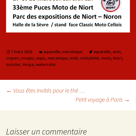
7 mars 2018
aquarelle
,
mecanique
aquarelle
,
auto
,
crayon
,
croquis
,
expo
,
mecanique
,
mob
,
mobylette
,
moto
,
Niort
,
scooter
,
Vespa
,
watercolor
←
Vous êtes invités pour le thé …
Petit voyage à Paris
→
Navigation des
articles
Laisser un commentaire