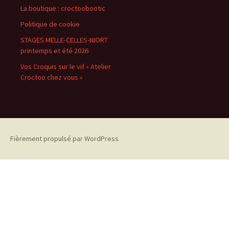
La boutique : croctoobootic
Politique de cookie
STAGES MELLE-CELLES-NIORT
printemps et été 2026
Vos Croquis sur le vif « Atelier
Croctoo chez vous »
Fièrement propulsé par WordPress