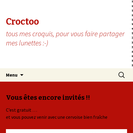
Croctoo
tous mes croquis, pour vous faire partager
mes lunettes :-)
Aller au contenu principal
Recherc
Menu
Vous êtes encore invités !!
C’est gratuit …
et vous pouvez venir avec une cervoise bien fraîche