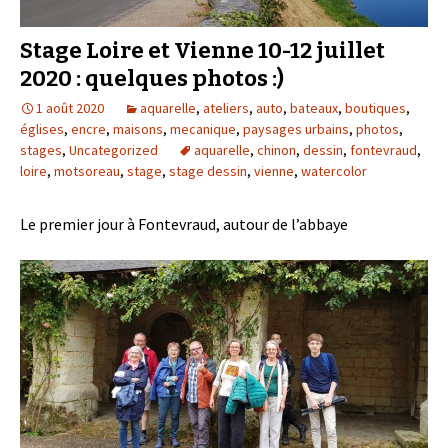
Stage Loire et Vienne 10-12 juillet
2020 : quelques photos :)
1 août 2020
aquarelle
,
ateliers
,
auto
,
bateaux
,
boutiques
,
églises
,
encre
,
maisons
,
mecanique
,
paysages urbains
,
photos
,
stages
,
Uncategorized
aquarelle
,
chinon
,
dessin
,
fontevraud
,
loire
,
motsoreau
,
stage
,
stage dessin
,
vienne
,
watercolor
Le premier jour à Fontevraud, autour de l’abbaye