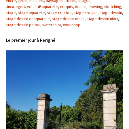
encre
,
jardin
,
maisons
,
paysages urbains
,
stages
,
Uncategorized
aquarelle
,
croquis
,
dessin
,
drawing
,
sketching
,
stage
,
stage aquarelle
,
stage croctoo
,
stage croquis
,
stage dessin
,
stage dessin et aquarelle
,
stage dessin melle
,
stage dessin niort
,
stage dessin poitou
,
watercolor
,
workshop
Le premier jour à Périgné