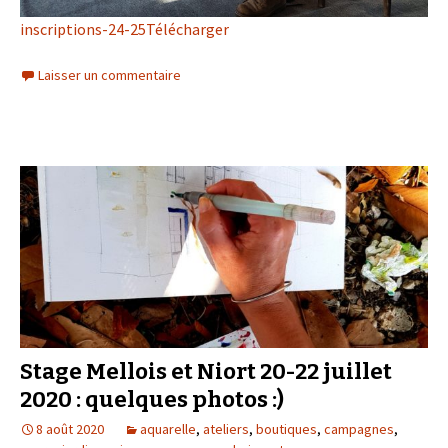
inscriptions-24-25
Télécharger
Laisser un commentaire
Stage Mellois et Niort 20-22 juillet
2020 : quelques photos :)
8 août 2020
aquarelle
,
ateliers
,
boutiques
,
campagnes
,