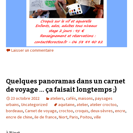
Laisser un commentaire
Quelques panoramas dans un carnet
de voyage … ça faisait longtemps ;)
23 octobre 2022
ateliers
,
cafés
,
maisons
,
paysages
urbains
,
Uncategorized
aquitaine
,
atelier
,
atelier croctoo
,
bordeaux
,
Carnet de voyage
,
croctoo
,
croquis
,
deux-sèvres
,
encre
,
encre de chine
,
ile de france
,
Niort
,
Paris
,
Poitou
,
ville
à Niort