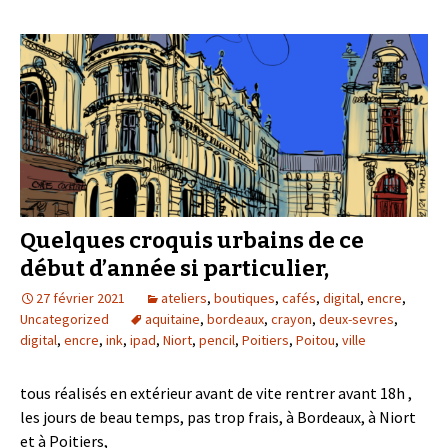
Quelques croquis urbains de ce
début d’année si particulier,
27 février 2021
ateliers
,
boutiques
,
cafés
,
digital
,
encre
,
Uncategorized
aquitaine
,
bordeaux
,
crayon
,
deux-sevres
,
digital
,
encre
,
ink
,
ipad
,
Niort
,
pencil
,
Poitiers
,
Poitou
,
ville
tous réalisés en extérieur avant de vite rentrer avant 18h ,
les jours de beau temps, pas trop frais, à Bordeaux, à Niort
et à Poitiers,