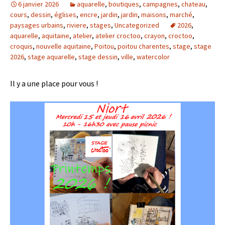
6 janvier 2026
aquarelle
,
boutiques
,
campagnes
,
chateau
,
cours
,
dessin
,
églises
,
encre
,
jardin
,
jardin
,
maisons
,
marché
,
paysages urbains
,
riviere
,
stages
,
Uncategorized
2026
,
aquarelle
,
aquitaine
,
atelier
,
atelier croctoo
,
crayon
,
croctoo
,
croquis
,
nouvelle aquitaine
,
Poitou
,
poitou charentes
,
stage
,
stage
2026
,
stage aquarelle
,
stage dessin
,
ville
,
watercolor
Il y a une place pour vous !