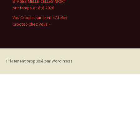
STAGES MELLE-CELLES-NIORT
printemps et été 2026
Vos Croquis sur le vif « Atelier
Croctoo chez vous »
Fièrement propulsé par WordPress