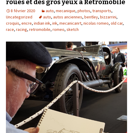
roues et des gros yeux à Retromobile
8 février 2020
auto
,
mecanique
,
photos
,
transports
,
Uncategorized
auto
,
autos anciennes
,
bentley
,
bizzarrini
,
croquis
,
encre
,
indian ink
,
ink
,
mecanicanrt
,
nicolas romeo
,
old car
,
race
,
racing
,
retromobile
,
romeo
,
sketch