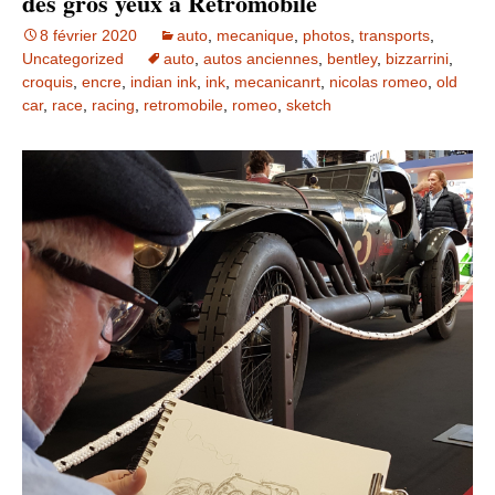
des gros yeux à Retromobile
8 février 2020
auto
,
mecanique
,
photos
,
transports
,
Uncategorized
auto
,
autos anciennes
,
bentley
,
bizzarrini
,
croquis
,
encre
,
indian ink
,
ink
,
mecanicanrt
,
nicolas romeo
,
old
car
,
race
,
racing
,
retromobile
,
romeo
,
sketch