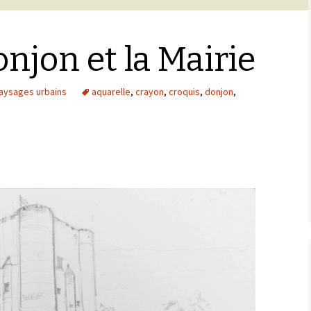
onjon et la Mairie
aysages urbains
aquarelle
,
crayon
,
croquis
,
donjon
,