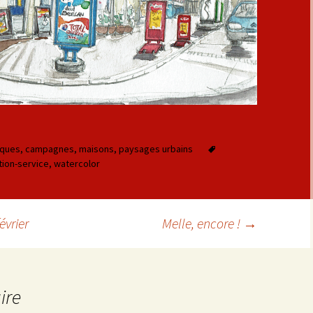
iques
,
campagnes
,
maisons
,
paysages urbains
tion-service
,
watercolor
évrier
Melle, encore !
→
cles
ire