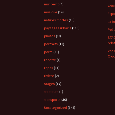
mur peint
(4)
Croc
musique
(14)
Exp
natures mortes
(15)
La b
paysages urbains
(115)
Poli
photos
(10)
STAG
prin
portraits
(12)
Vos C
ports
(31)
Croc
recette
(1)
repas
(11)
riviere
(2)
stages
(17)
tracteurs
(1)
transports
(50)
Uncategorized
(148)