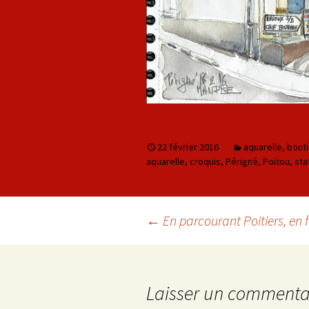
22 février 2016
aquarelle
,
bout
aquarelle
,
croquis
,
Périgné
,
Poitou
,
sta
←
En parcourant Poitiers, en f
Navigation des arti
Laisser un commenta