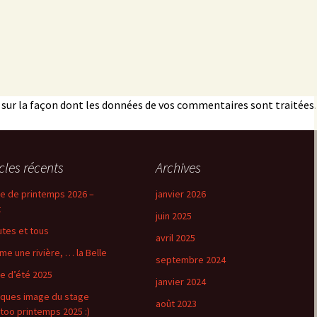
s sur la façon dont les données de vos commentaires sont traitées
.
icles récents
Archives
e de printemps 2026 –
janvier 2026
t
juin 2025
utes et tous
avril 2025
e une rivière, … la Belle
septembre 2024
e d’été 2025
janvier 2024
ques image du stage
août 2023
too printemps 2025 :)