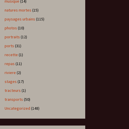
musique
(14)
natures mortes
(15)
paysages urbains
(115)
photos
(10)
portraits
(12)
ports
(31)
recette
(1)
repas
(11)
riviere
(2)
stages
(17)
tracteurs
(1)
transports
(50)
Uncategorized
(148)