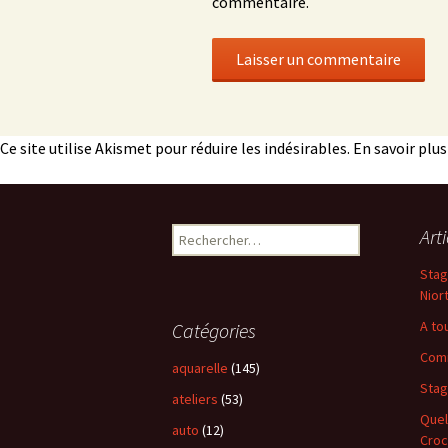
commentaire.
Ce site utilise Akismet pour réduire les indésirables.
En savoir plu
Art
Rechercher :
Stag
Nior
A to
Catégories
Comm
aquarelle
(145)
Stag
ateliers
(53)
Quel
auto
(12)
Croc