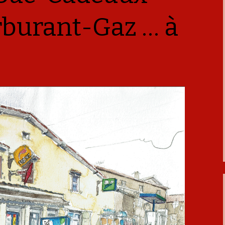
burant-Gaz … à