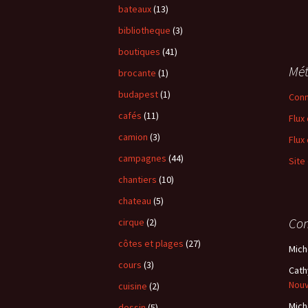
bateaux
(13)
bibliotheque
(3)
boutiques
(41)
Mé
brocante
(1)
budapest
(1)
Conn
cafés
(11)
Flux
camion
(3)
Flux
campagnes
(44)
Site
chantiers
(10)
chateau
(5)
Com
cirque
(2)
côtes et plages
(27)
Mich
cours
(3)
Cath
Nou
cuisine
(2)
Mich
dessin
(5)