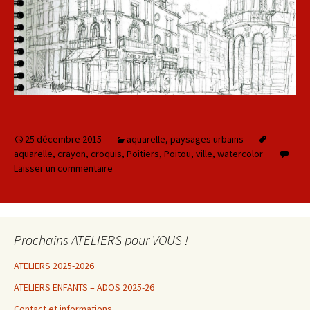
25 décembre 2015
aquarelle
,
paysages urbains
aquarelle
,
crayon
,
croquis
,
Poitiers
,
Poitou
,
ville
,
watercolor
Laisser un commentaire
Prochains ATELIERS pour VOUS !
ATELIERS 2025-2026
ATELIERS ENFANTS – ADOS 2025-26
Contact et informations