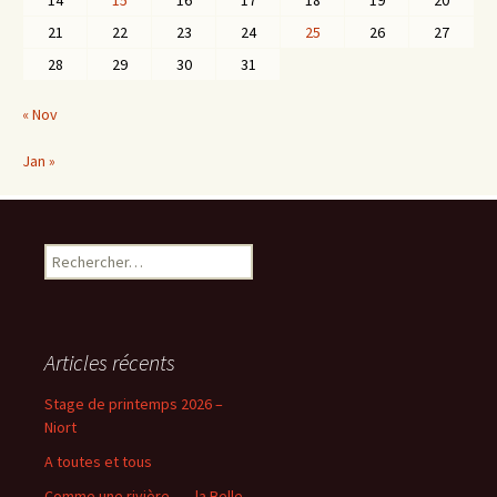
14
15
16
17
18
19
20
21
22
23
24
25
26
27
28
29
30
31
« Nov
Jan »
Rechercher :
Articles récents
Stage de printemps 2026 –
Niort
A toutes et tous
Comme une rivière, … la Belle