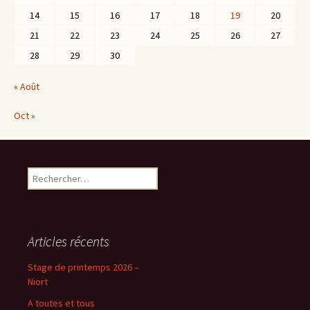
14
15
16
17
18
19
20
21
22
23
24
25
26
27
28
29
30
« Août
Oct »
Rechercher :
Articles récents
Stage de printemps 2026 –
Niort
A toutes et tous