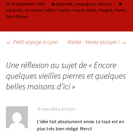
19 septembre 2015
aquarelle
,
campagnes
,
maisons
aquarelle
,
art roman
,
Celles
,
crayon
,
croquis
,
Melle
,
Périgné
,
Poitou
,
Saint-Roman
←
Petit voyage à Lyon
Atelier : Venez essayer !
→
Navigation des
Une réflexion au sujet de «
Encore
articles
quelques vieilles pierres et quelques
belles maisons d’ici
»
31 mars 2016 à 10:19 pm
L’idée fait absolument envie. Le tout est en
plus très bien rédigé. Merci!