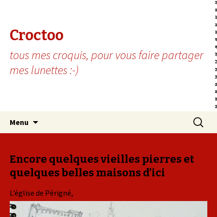
Croctoo
tous mes croquis, pour vous faire partager
mes lunettes :-)
Aller au contenu principal
Recherc
Menu
Encore quelques vieilles pierres et
quelques belles maisons d’ici
L’église de Périgné,