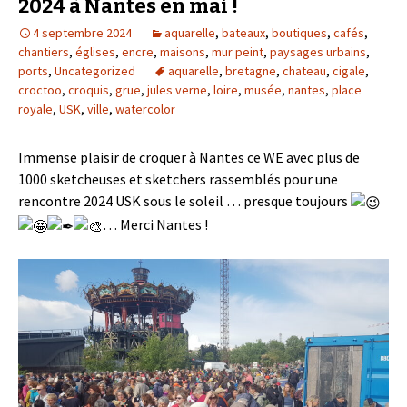
2024 à Nantes en mai !
4 septembre 2024
aquarelle
,
bateaux
,
boutiques
,
cafés
,
chantiers
,
églises
,
encre
,
maisons
,
mur peint
,
paysages urbains
,
ports
,
Uncategorized
aquarelle
,
bretagne
,
chateau
,
cigale
,
croctoo
,
croquis
,
grue
,
jules verne
,
loire
,
musée
,
nantes
,
place
royale
,
USK
,
ville
,
watercolor
Immense plaisir de croquer à Nantes ce WE avec plus de
1000 sketcheuses et sketchers rassemblés pour une
rencontre 2024 USK sous le soleil … presque toujours
… Merci Nantes !