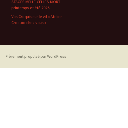
STAGES MELLE-CELLES-NIORT
printemps et été 2026
Vos Croquis sur le vif « Atelier
Croctoo chez vous »
Fièrement propulsé par WordPress