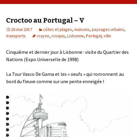
Croctoo au Portugal – V
26 mai 2017
côtes et plages
,
maisons
,
paysages urbains
,
transports
crayon
,
croquis
,
Lisbonne
,
Portugal
,
ville
Cinquième et dernier jour à Lisbonne : visite du Quartier des
Nations (Expo Universelle de 1998)
La Tour Vasco De Gama et les « oeufs » qui ronronnent au
bord du fleuve comme sur une pente enneigée !