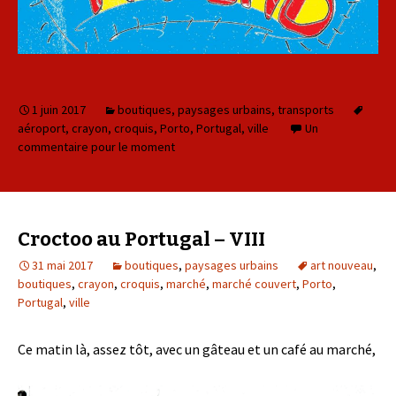
1 juin 2017
boutiques
,
paysages urbains
,
transports
aéroport
,
crayon
,
croquis
,
Porto
,
Portugal
,
ville
Un
commentaire pour le moment
Croctoo au Portugal – VIII
31 mai 2017
boutiques
,
paysages urbains
art nouveau
,
boutiques
,
crayon
,
croquis
,
marché
,
marché couvert
,
Porto
,
Portugal
,
ville
Ce matin là, assez tôt, avec un gâteau et un café au marché,