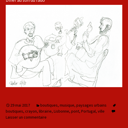
Dîner au son du fado
29 mai 2017
boutiques
,
musique
,
paysages urbains
boutiques
,
crayon
,
librairie
,
Lisbonne
,
pont
,
Portugal
,
ville
Laisser un commentaire