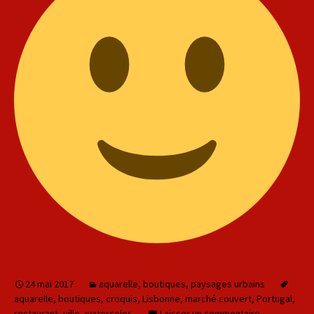
24 mai 2017
aquarelle
,
boutiques
,
paysages urbains
aquarelle
,
boutiques
,
croquis
,
Lisbonne
,
marché couvert
,
Portugal
,
restaurant
,
ville
,
watercolor
Laisser un commentaire