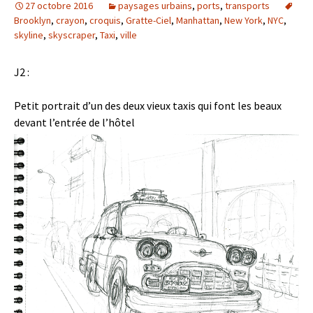
27 octobre 2016
paysages urbains
,
ports
,
transports
Brooklyn
,
crayon
,
croquis
,
Gratte-Ciel
,
Manhattan
,
New York
,
NYC
,
skyline
,
skyscraper
,
Taxi
,
ville
J2 :
Petit portrait d’un des deux vieux taxis qui font les beaux
devant l’entrée de l’hôtel