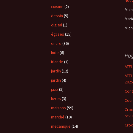
Nou
cuisine
(2)
Mich
dessin
(5)
Mari
digital
(1)
Mich
églises
(15)
encre
(36)
Inde
(6)
Pa
irlande
(1)
ATEL
jardin
(12)
ATEL
jardin
(4)
2025
jazz
(5)
Cont
livres
(3)
Cour
maisons
(59)
Croc
revu
marché
(10)
Croc
mecanique
(14)