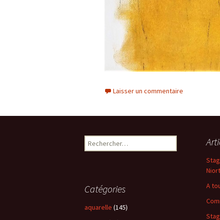
Laisser un commentaire
Art
Rechercher :
Stag
Nior
A to
Catégories
Comm
aquarelle
(145)
Stag