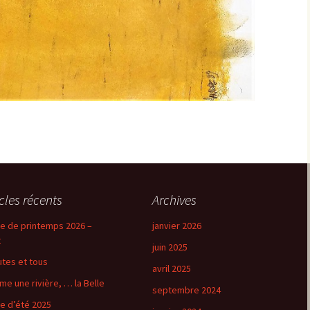
icles récents
Archives
e de printemps 2026 –
janvier 2026
t
juin 2025
utes et tous
avril 2025
e une rivière, … la Belle
septembre 2024
e d’été 2025