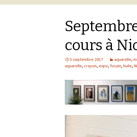
Septembre 
cours à Ni
5 septembre 2017
aquarelle
,
m
aquarelle
,
crayon
,
expo
,
fusain
,
huile
,
N