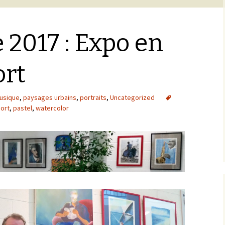
2017 : Expo en
ort
usique
,
paysages urbains
,
portraits
,
Uncategorized
iort
,
pastel
,
watercolor