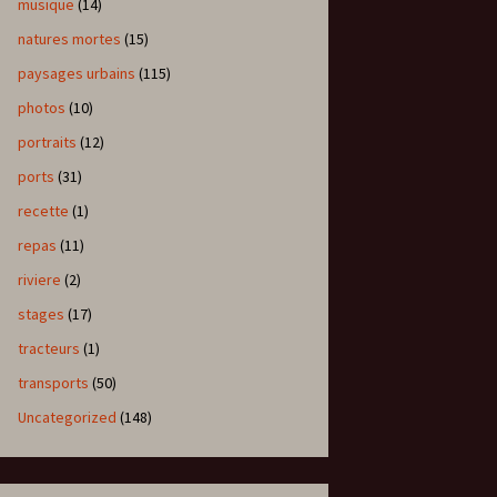
musique
(14)
natures mortes
(15)
paysages urbains
(115)
photos
(10)
portraits
(12)
ports
(31)
recette
(1)
repas
(11)
riviere
(2)
stages
(17)
tracteurs
(1)
transports
(50)
Uncategorized
(148)