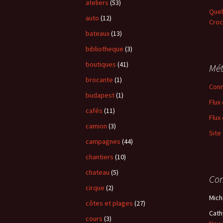
ateliers
(53)
Quel
auto
(12)
Croc
bateaux
(13)
bibliotheque
(3)
boutiques
(41)
Mé
brocante
(1)
Conn
budapest
(1)
Flux
cafés
(11)
Flux
camion
(3)
Site
campagnes
(44)
chantiers
(10)
chateau
(5)
Com
cirque
(2)
Mich
côtes et plages
(27)
Cath
cours
(3)