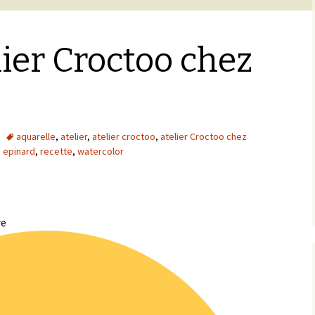
lier Croctoo chez
aquarelle
,
atelier
,
atelier croctoo
,
atelier Croctoo chez
,
epinard
,
recette
,
watercolor
re