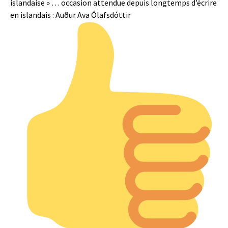
islandaise » … occasion attendue depuis longtemps d’écrire
en islandais : Auður Ava Ólafsdóttir