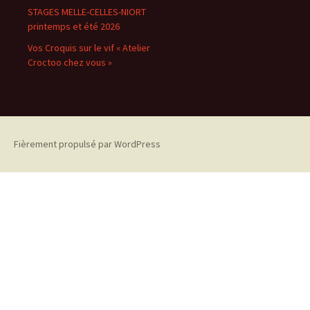
STAGES MELLE-CELLES-NIORT
printemps et été 2026
Vos Croquis sur le vif « Atelier
Croctoo chez vous »
Fièrement propulsé par WordPress