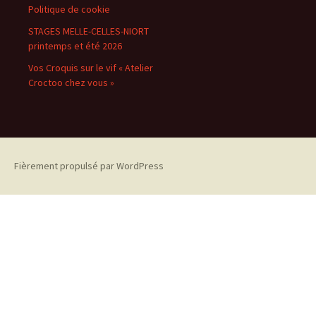
Politique de cookie
STAGES MELLE-CELLES-NIORT
printemps et été 2026
Vos Croquis sur le vif « Atelier
Croctoo chez vous »
Fièrement propulsé par WordPress