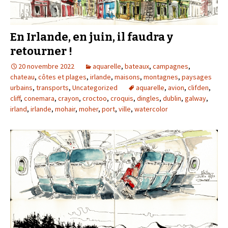
En Irlande, en juin, il faudra y
retourner !
20 novembre 2022
aquarelle
,
bateaux
,
campagnes
,
chateau
,
côtes et plages
,
irlande
,
maisons
,
montagnes
,
paysages
urbains
,
transports
,
Uncategorized
aquarelle
,
avion
,
clifden
,
cliff
,
conemara
,
crayon
,
croctoo
,
croquis
,
dingles
,
dublin
,
galway
,
irland
,
irlande
,
mohair
,
moher
,
port
,
ville
,
watercolor