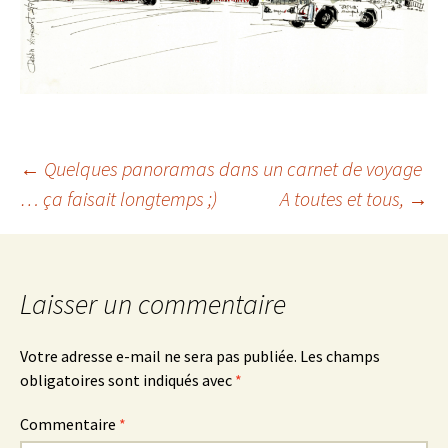
←
Quelques panoramas dans un carnet de voyage
… ça faisait longtemps ;)
A toutes et tous,
→
Navigation des
articles
Laisser un commentaire
Votre adresse e-mail ne sera pas publiée.
Les champs
obligatoires sont indiqués avec
*
Commentaire
*