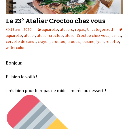
Le 23° Atelier Croctoo chez vous
18 avril 2020
aquarelle
,
ateliers
,
repas
,
Uncategorized
aquarelle
,
atelier
,
atelier croctoo
,
atelier Croctoo chez vous
,
canut
,
cervelle de canut
,
crayon
,
croctoo
,
croquis
,
cuisine
,
lyon
,
recette
,
watercolor
Bonjour,
Et bien la voilà !
Très bien pour le repas de midi – entrée ou dessert !