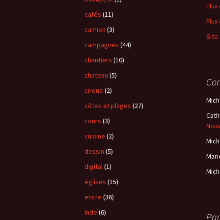
Flux
cafés
(11)
Flux
camion
(3)
Site
campagnes
(44)
chantiers
(10)
chateau
(5)
Com
cirque
(2)
Mich
côtes et plages
(27)
Cath
cours
(3)
Nou
cuisine
(2)
Mich
dessin
(5)
Mari
digital
(1)
Mich
églises
(15)
encre
(36)
Inde
(6)
Pa