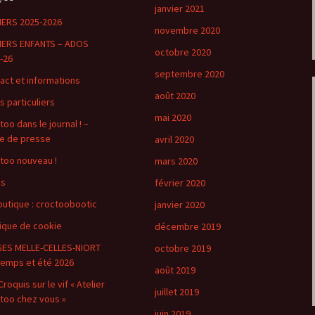
janvier 2021
IERS 2025-2026
novembre 2020
IERS ENFANTS – ADOS
octobre 2020
-26
septembre 2020
act et informations
août 2020
s particuliers
mai 2020
too dans le journal ! –
e de presse
avril 2020
too nouveau !
mars 2020
os
février 2020
outique : croctoobootic
janvier 2020
tique de cookie
décembre 2019
ES MELLE-CELLES-NIORT
octobre 2019
temps et été 2026
août 2019
roquis sur le vif « Atelier
juillet 2019
too chez vous »
juin 2019