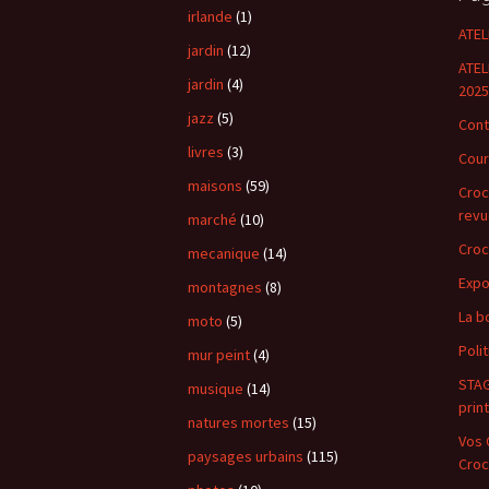
irlande
(1)
ATEL
jardin
(12)
ATEL
jardin
(4)
2025
jazz
(5)
Cont
livres
(3)
Cour
maisons
(59)
Croc
revu
marché
(10)
Croc
mecanique
(14)
Exp
montagnes
(8)
La b
moto
(5)
Poli
mur peint
(4)
STAG
musique
(14)
prin
natures mortes
(15)
Vos C
paysages urbains
(115)
Croc