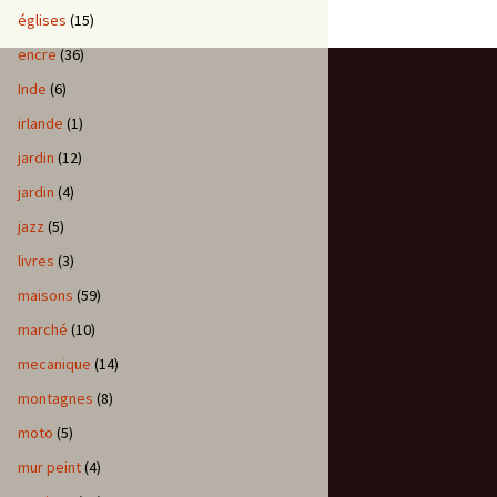
églises
(15)
encre
(36)
Inde
(6)
irlande
(1)
jardin
(12)
jardin
(4)
jazz
(5)
livres
(3)
maisons
(59)
marché
(10)
mecanique
(14)
montagnes
(8)
moto
(5)
mur peint
(4)