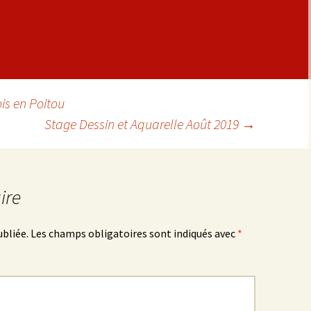
is en Poitou
Stage Dessin et Aquarelle Août 2019
→
cles
ire
ubliée.
Les champs obligatoires sont indiqués avec
*