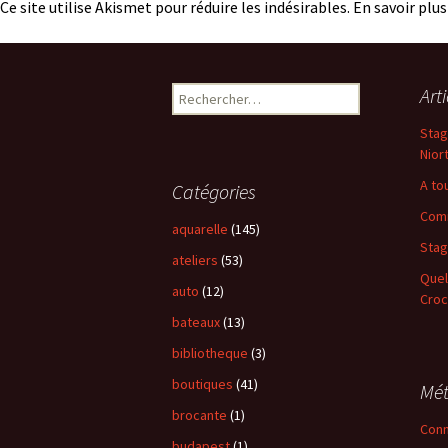
Ce site utilise Akismet pour réduire les indésirables.
En savoir plu
Art
Rechercher :
Stag
Nior
A to
Catégories
Comm
aquarelle
(145)
Stag
ateliers
(53)
Quel
auto
(12)
Croc
bateaux
(13)
bibliotheque
(3)
boutiques
(41)
Mé
brocante
(1)
Conn
budapest
(1)