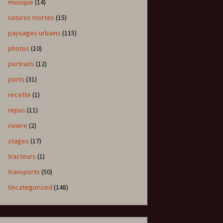
musique
(14)
natures mortes
(15)
paysages urbains
(115)
photos
(10)
portraits
(12)
ports
(31)
recette
(1)
repas
(11)
riviere
(2)
stages
(17)
tracteurs
(1)
transports
(50)
Uncategorized
(148)