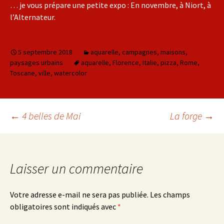
… je vous prépare une petite expo : En novembre, à Niort, à
l’Alternateur.
5 septembre 2018
aquarelle
,
campagnes
,
maisons
,
paysages urbains
aquarelle
,
Florence
,
Italie
,
pizza
,
Rome
,
Toscane
,
ville
,
watercolor
←
4 belles de Mai
La forge
→
Navigation des
articles
Laisser un commentaire
Votre adresse e-mail ne sera pas publiée.
Les champs
obligatoires sont indiqués avec
*