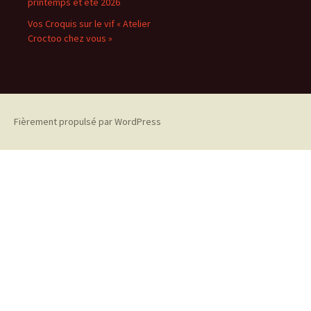
printemps et été 2026
Vos Croquis sur le vif « Atelier
Croctoo chez vous »
Fièrement propulsé par WordPress