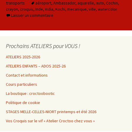
transports
aéroport
,
Ambassador
,
aquarelle
,
auto
,
Cochin
,
crayon
,
croquis
,
Inde
,
India
,
Kochi
,
mecanique
,
ville
,
watercolor
Laisser un commentaire
Prochains ATELIERS pour VOUS !
ATELIERS 2025-2026
ATELIERS ENFANTS – ADOS 2025-26
Contact et informations
Cours particuliers
La boutique : croctoobootic
Politique de cookie
STAGES MELLE-CELLES-NIORT printemps et été 2026
Vos Croquis sur le vif « Atelier Croctoo chez vous »