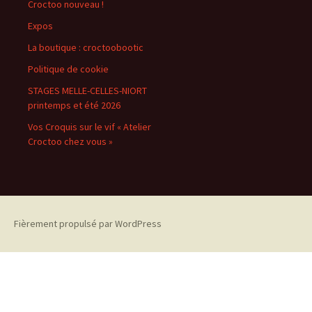
Croctoo nouveau !
Expos
La boutique : croctoobootic
Politique de cookie
STAGES MELLE-CELLES-NIORT
printemps et été 2026
Vos Croquis sur le vif « Atelier
Croctoo chez vous »
Fièrement propulsé par WordPress