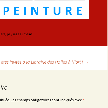
iers
,
paysages urbains
êtes invités à la Librairie des Halles à Niort !
→
cles
ire
ubliée.
Les champs obligatoires sont indiqués avec
*