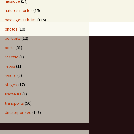
musique
(14)
natures mortes
(15)
paysages urbains
(115)
photos
(10)
portraits
(12)
ports
(31)
recette
(1)
repas
(11)
riviere
(2)
stages
(17)
tracteurs
(1)
transports
(50)
Uncategorized
(148)