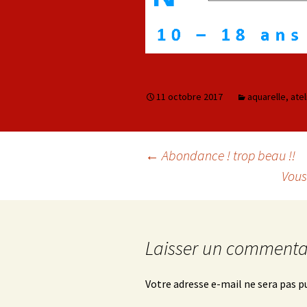
11 octobre 2017
aquarelle
,
atel
←
Abondance ! trop beau !!
Vous 
Navigation des arti
Laisser un commenta
Votre adresse e-mail ne sera pas p