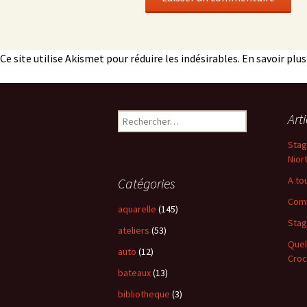
Ce site utilise Akismet pour réduire les indésirables.
En savoir plu
Art
Rechercher :
Stag
Nior
A to
Catégories
Comm
aquarelle
(145)
Stag
ateliers
(53)
Quel
auto
(12)
Croc
bateaux
(13)
bibliotheque
(3)