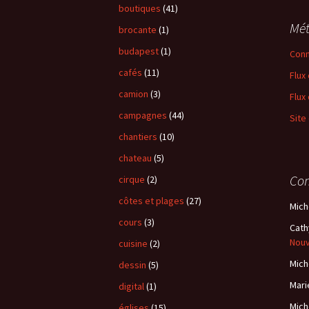
boutiques
(41)
Mé
brocante
(1)
budapest
(1)
Conn
cafés
(11)
Flux
camion
(3)
Flux
campagnes
(44)
Site
chantiers
(10)
chateau
(5)
Com
cirque
(2)
côtes et plages
(27)
Mich
cours
(3)
Cath
Nou
cuisine
(2)
Mich
dessin
(5)
Mari
digital
(1)
Mich
églises
(15)