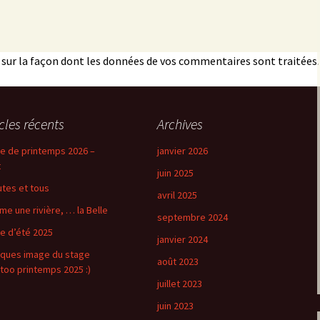
s sur la façon dont les données de vos commentaires sont traitées
.
icles récents
Archives
e de printemps 2026 –
janvier 2026
t
juin 2025
utes et tous
avril 2025
e une rivière, … la Belle
septembre 2024
e d’été 2025
janvier 2024
ques image du stage
août 2023
too printemps 2025 :)
juillet 2023
juin 2023