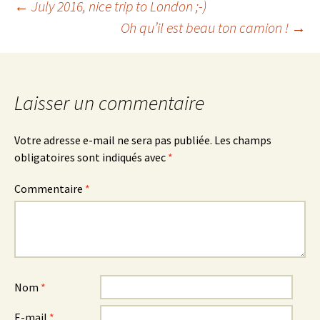
←
July 2016, nice trip to London ;-)
Oh qu’il est beau ton camion !
→
Navigation des
articles
Laisser un commentaire
Votre adresse e-mail ne sera pas publiée.
Les champs
obligatoires sont indiqués avec
*
Commentaire
*
Nom
*
E-mail
*