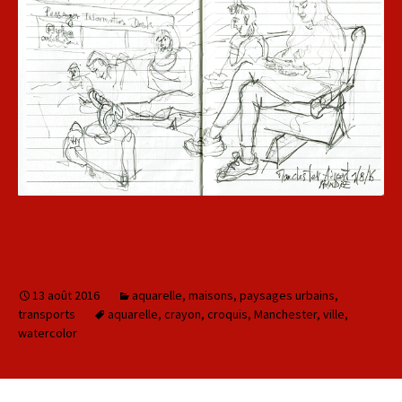
13 août 2016
aquarelle
,
maisons
,
paysages urbains
,
transports
aquarelle
,
crayon
,
croquis
,
Manchester
,
ville
,
watercolor