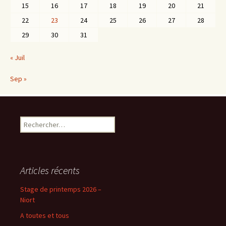
15
16
17
18
19
20
21
22
23
24
25
26
27
28
29
30
31
« Juil
Sep »
Rechercher :
Articles récents
Stage de printemps 2026 –
Niort
A toutes et tous