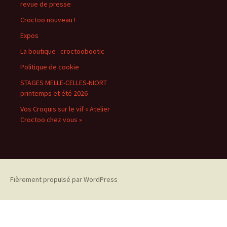
revue de presse
Croctoo nouveau !
Expos
La boutique : croctoobootic
Politique de cookie
STAGES MELLE-CELLES-NIORT
printemps et été 2026
Vos Croquis sur le vif « Atelier
Croctoo chez vous »
Fièrement propulsé par WordPress