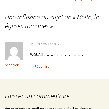
Navigation des
Une réflexion au sujet de «
Melle, les
articles
églises romanes
»
20 août 2015 à 10:09 am
WOUAH …………………………
benedicte
Répondre
Laisser un commentaire
Votre adresse e-mail ne sera pas publiée.
Les champs