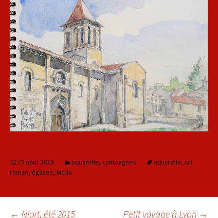
15 août 2015
aquarelle
,
campagnes
aquarelle
,
art
roman
,
églises
,
Melle
←
Niort, été 2015
Petit voyage à Lyon
→