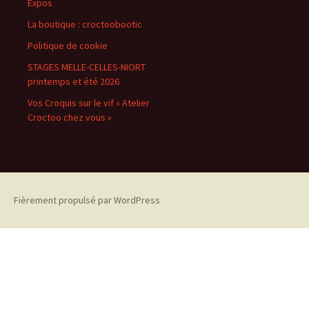
Expos
La boutique : croctoobootic
Politique de cookie
STAGES MELLE-CELLES-NIORT
printemps et été 2026
Vos Croquis sur le vif « Atelier
Croctoo chez vous »
Fièrement propulsé par WordPress