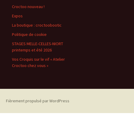
Croctoo nouveau !
Expos
La boutique : croctoobootic
Politique de cookie
STAGES MELLE-CELLES-NIORT
printemps et été 2026
Vos Croquis sur le vif « Atelier
Croctoo chez vous »
Fièrement propulsé par WordPress